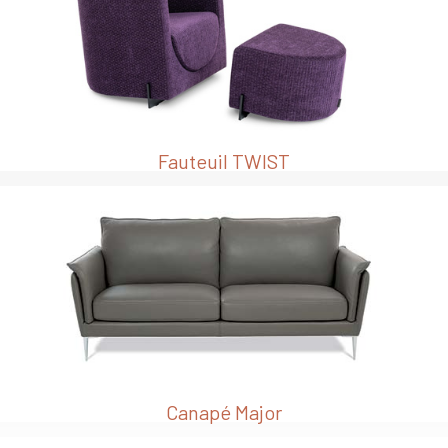
Fauteuil TWIST
Canapé Major